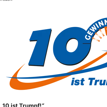
„
10 ist Trumpf!
“