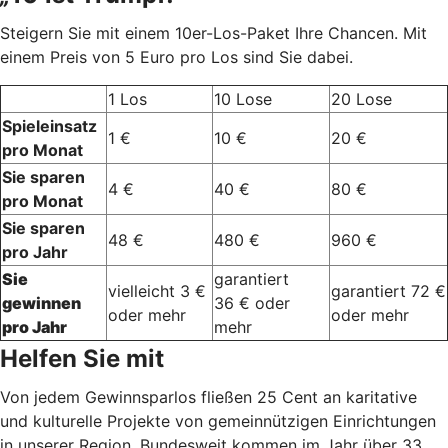
Steigern Sie mit einem 10er-Los-Paket Ihre Chancen. Mit
einem Preis von 5 Euro pro Los sind Sie dabei.
1 Los
10 Lose
20 Lose
Spieleinsatz
1 €
10 €
20 €
pro Monat
Sie sparen
4 €
40 €
80 €
pro Monat
Sie sparen
48 €
480 €
960 €
pro Jahr
Sie
garantiert
vielleicht 3 €
garantiert 72 €
gewinnen
36 € oder
oder mehr
oder mehr
pro Jahr
mehr
Helfen Sie mit
Von jedem Gewinnsparlos fließen 25 Cent an karitative
und kulturelle Projekte von gemeinnützigen Einrichtungen
in unserer Region. Bundesweit kommen im Jahr über 33