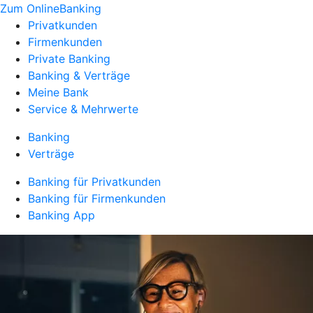
Zum OnlineBanking
Privatkunden
Firmenkunden
Private Banking
Banking & Verträge
Meine Bank
Service & Mehrwerte
Banking
Verträge
Banking für Privatkunden
Banking für Firmenkunden
Banking App