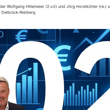
eder Wolfgang Hillemeier (2.v.li) und Jörg Horstkötter (re.)
k Delbrück-Rietberg