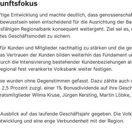
kunftsfokus
ftige Entwicklung und machte deutlich, dass genossenschaftl
ewusstsein seien entscheidend für die Ausrichtung der Bank
fähigen Regionalbank konsequent weitergeht. Ziel sei es, d
rtes Geschäftsmodell zu sichern.
ür Kunden und Mitglieder nachhaltig zu stärken und die ge
s Vertrauen der Kunden bilden weiterhin das Fundament uns
rch die Intensivierung bestehender Kundenbeziehungen al
h regional fest verankerte Volksbank weiter festigen.
lüsse wurden ohne Gegenstimmen gefasst. Dazu zählte auc
n 2,5 Prozent zuzgl. einer 1% Bonusdividende auf ihre Gesc
atsmitglieder Wilma Kruse, Jürgen Kersting, Martin Löbke, 
Ausblick auf das laufende Geschäftsjahr gegeben. Die Volks
 Entwicklung und eine enge Verbundenheit mit der Region.