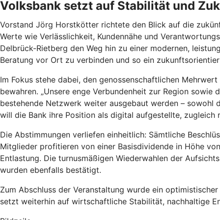
Volksbank setzt auf Stabilität und Zu
Vorstand Jörg Horstkötter richtete den Blick auf die zukün
Werte wie Verlässlichkeit, Kundennähe und Verantwortungsb
Delbrück-Rietberg den Weg hin zu einer modernen, leistungs
Beratung vor Ort zu verbinden und so ein zukunftsorientie
Im Fokus stehe dabei, den genossenschaftlichen Mehrwert f
bewahren. „Unsere enge Verbundenheit zur Region sowie da
bestehende Netzwerk weiter ausgebaut werden – sowohl du
will die Bank ihre Position als digital aufgestellte, zugleic
Die Abstimmungen verliefen einheitlich: Sämtliche Besch
Mitglieder profitieren von einer Basisdividende in Höhe vo
Entlastung. Die turnusmäßigen Wiederwahlen der Aufsichtsr
wurden ebenfalls bestätigt.
Zum Abschluss der Veranstaltung wurde ein optimistischer 
setzt weiterhin auf wirtschaftliche Stabilität, nachhaltige