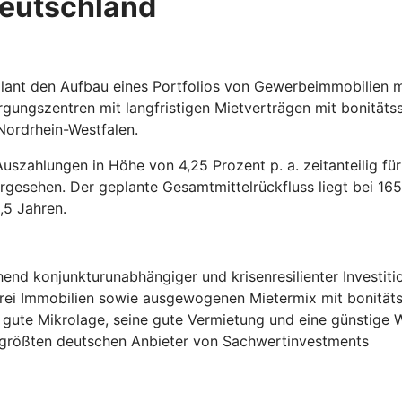
Deutschland
 plant den Aufbau eines Portfolios von Gewerbeimmobilien 
ngszentren mit langfristigen Mietverträgen mit bonitätsst
Nordrhein-Westfalen.
Auszahlungen in Höhe von 4,25 Prozent p. a. zeitanteilig fü
rgesehen. Der geplante Gesamtmittelrückfluss liegt bei 165
,5 Jahren.
end konjunkturunabhängiger und krisenresilienter Investiti
s drei Immobilien sowie ausgewogenen Mietermix mit bonität
 gute Mikrolage, seine gute Vermietung und eine günstige 
er größten deutschen Anbieter von Sachwertinvestments